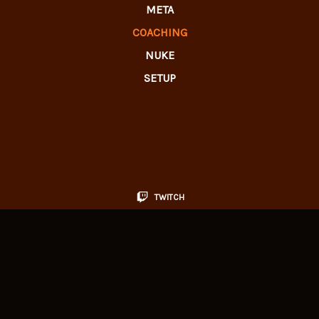
META
COACHING
NUKE
SETUP
TWITCH
TWITTER
INSTAGRAM
TIKTOK
DISCORD
THOMACKY