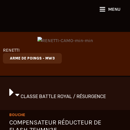
Aller
MENU
au
contenu
RENETTI
ARME DE POINGS
-
MW3
CLASSE BATTLE ROYAL / RÉSURGENCE
BOUCHE
COMPENSATEUR RÉDUCTEUR DE
FLASH ZEHMN35