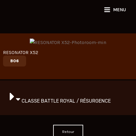
Aller
MENU
au
contenu
RESONATOR X52
BO6
CLASSE BATTLE ROYAL / RÉSURGENCE
Retour