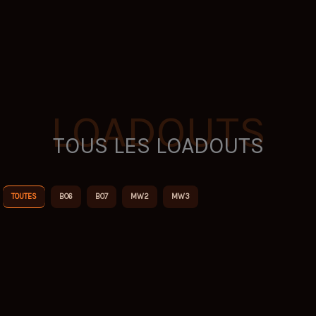
LOADOUTS
TOUS LES LOADOUTS
TOUTES
BO6
BO7
MW2
MW3